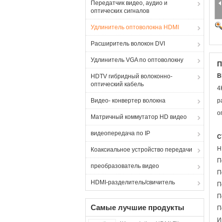
Передатчик видео, аудио и
оптических сигналов
Удлинитель оптоволокна HDMI
Расширитель волокон DVI
Удлинитель VGA по оптоволокну
П
В
HDTV гибридный волоконно-
оптический кабель
4
Видео- конвертер волокна
р
о
Матричный коммутатор HD видео
видеопередача по IP
С
H
Коаксиальное устройство передачи
П
преобразователь видео
П
HDMI-разделитель/свичитель
П
П
Самые лучшие продукты
П
И