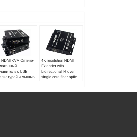
 HDMI KVM Оптико-
4K resolution HDMI
локонный
Extender with
линитель с USB
bidirectional IR over
авиатурой и мышью
single core fiber optic
fiber