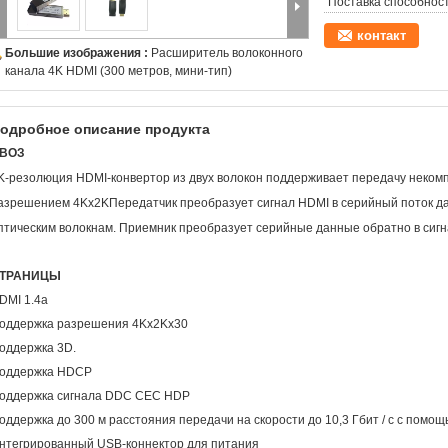
Поставка способност
контакт
Большие изображения :
Расширитель волоконного
канала 4K HDMI (300 метров, мини-тип)
одробное описание продукта
ВОЗ
K-резолюция HDMI-конвертор из двух волокон поддерживает передачу некомп
азрешением 4Kx2KПередатчик преобразует сигнал HDMI в серийный поток дан
птическим волокнам. Приемник преобразует серийные данные обратно в сигн
ТРАНИЦЫ
DMI 1.4a
оддержка разрешения 4Kx2Kx30
оддержка 3D.
оддержка HDCP
оддержка сигнала DDC CEC HDP
оддержка до 300 м расстояния передачи на скорости до 10,3 Гбит / с с помощ
нтегрированный USB-коннектор для питания