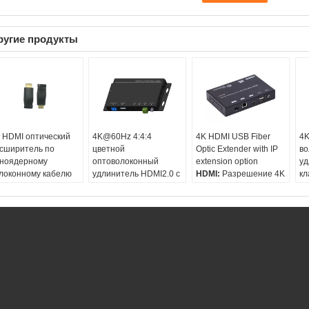
ругие продукты
 HDMI оптический
4K@60Hz 4:4:4
4K HDMI USB Fiber
4K
сширитель по
цветной
Optic Extender with IP
во
ноядерному
оптоволоконный
extension option
уд
локонному кабелю
удлинитель HDMI2.0 с
HDMI:
Разрешение 4K
кл
MI:
Разрешение 4K
EDID и HDCP
USB:
Версия 2.0 для
сстояние:
300meter
HDMI:
Разрешение 4K
K&B, принтер,
бель:
Одиночный
Расстояние:
300meter
сенсорный экран
ро
кабель:
Двойное ядро
Ир:
двунаправленный
Ир:
Поддерживать
Расстояние волокна:
0-80KM