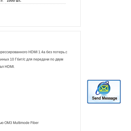
и:
1000 шт.
рессированного HDMI 1.4a без потерь.с
ных 10 Гбит/с для передачи по двум
ал HDMI.
ью OM3 Multimode Fiber