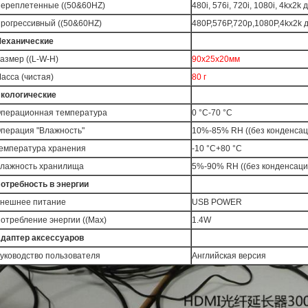
ереплетенные ((50&60HZ)
480i, 576i, 720i, 1080i, 4kx2k
рогрессивный ((50&60HZ)
480P,576P,720p,1080P,4kx2k 
еханические
азмер ((L-W-H)
90х25х20мм
асса (чистая)
80 г
кологические
перационная температура
0 °C-70 °C
перация "Влажность"
10%-85% RH ((без конденсац
емпература хранения
-10 °C+80 °C
лажность хранилища
5%-90% RH ((без конденсаци
отребность в энергии
нешнее питание
USB POWER
отребление энергии ((Max)
1.4W
даптер аксессуаров
уководство пользователя
Английская версия