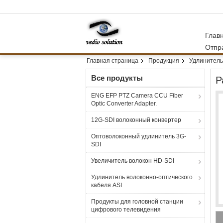
Глав
Отпр
Главная страница
Продукция
Удлинитель
Все продукты
Р
ENG EFP PTZ Camera CCU Fiber
Optic Converter Adapter.
12G-SDI волоконный конвертер
Оптоволоконный удлинитель 3G-
SDI
Увеличитель волокон HD-SDI
Удлинитель волоконно-оптического
кабеля ASI
Продукты для головной станции
цифрового телевидения