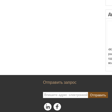
Д
4K
ра
од
во
HD
Ра
ка
яд
Отправить запрос
Отправить