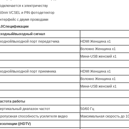
одключается к электричеству
50nm VCSEL и PIN фотодетектор
нтерфейс с двумя проводами
.0
Спецификации
ходный/выходный сигнал
ходной/выходной порт передатчика
HDMI Женщина x1
Волокно Женщина x1
Мини-USB женский x1
ходной/выходной порт приемника
HDMI Женщина x1
Волокно Женщина x1
Мини-USB женский x1
астота работы
ертикальный диапазон частот
50/60 Гц
ропускная способность усилителя видео
Максимальная скорость до 10
езолюции ((HDTV)