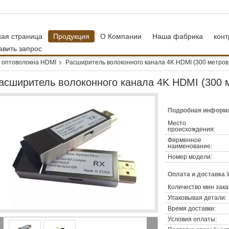
ная страница
Продукция
О Компании
Наша фабрика
конт
авить запрос
 оптоволокна HDMI
Расширитель волоконного канала 4K HDMI (300 метров,
асширитель волоконного канала 4K HDMI (300 м
Подробная информа
Место
происхождения:
Фирменное
наименование:
Номер модели:
Оплата и доставка 
Количество мин зака
Упаковывая детали:
Время доставки:
Условия оплаты: