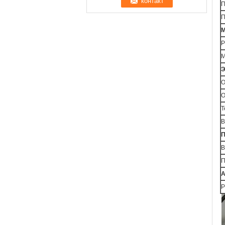
П
П
М
Р
М
Э
О
О
Т
В
П
В
П
А
Р