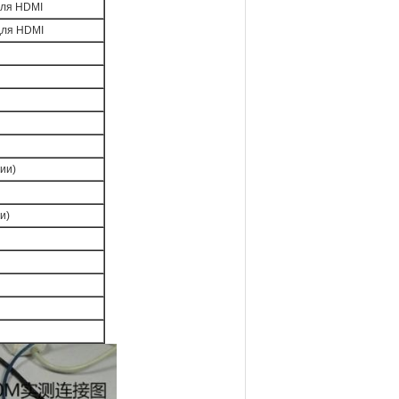
 для HDMI
для HDMI
ии)
и)