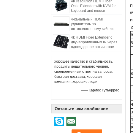
4K resolution HDMI Fiber
Optic Extender with KVM for
П
keyboard and mouse
8
4-канальный HDMI
И
удлинитель по
2
оптоволоконному кабелю
В
4k HDMI Fiber Extender с
двунаправленным IR через
В
одноядерное оптическое
волокно
хорошее качество и стабильность,
продукты вещательного уровня,
своевременный ответ на запросы,
В
быстрая доставка, хорошая
компания, хорошие люди.
—— Карлос Гутьеррес
Ч
Оставьте нам сообщение
В
П
Р