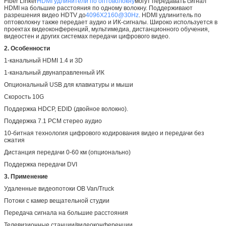
Fiber Linker
HDMI удлинители по оптоволокну
могут передавать сигнал
HDMI на большие расстояния по одному волокну. Поддерживают
разрешения видео HDTV до
4096X2160@30Hz
. HDMI удлинитель по
оптоволокну также передает аудио и ИК-сигналы. Широко используется в
проектах видеоконференций, мультимедиа, дистанционного обучения,
видеостен и других системах передачи цифрового видео.
2. Особенности
1-канальный HDMI 1.4 и 3D
1-канальный двунаправленный ИК
Опциональный USB для клавиатуры и мыши
Скорость 10G
Поддержка HDCP, EDID (двойное волокно).
Поддержка 7.1 PCM стерео аудио
10-битная технология цифрового кодирования видео и передачи без
сжатия
Дистанция передачи 0-60 км (опционально)
Поддержка передачи DVI
3. Применение
Удаленные видеопотоки OB Van/Truck
Потоки с камер вещательной студии
Передача сигнала на большие расстояния
Телевизионные станции/видеоконференции