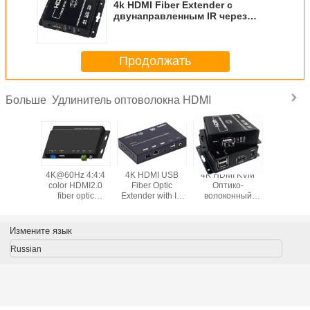
4k HDMI Fiber Extender с
двунаправленным IR через
одноядерное оптическое
волокно
Продолжать
Удлинитель оптоволокна HDMI
Больше
HDMI
4K@60Hz 4:4:4
4K HDMI USB
4K HDMI KVM
4K resol
еский
color HDMI2.0
Fiber Optic
Оптико-
HDMI Fibe
тель по
fiber optic
Extender with IP
волоконный
Extender
ерному
extender with
extension option
удлинитель с
KVM for k
онному
EDID and HDCP
USB клавиатурой
and m
елю
и мышью
Измените язык
Russian