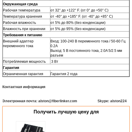
Окружающая среда
Рабочая температура
от 32° до +122° F. (от 0° до +50° C)
Температура хранения
от -40° до +185° F. (от -40° до +85° C)
Рабочая влажность
от 5% до 80% (без конденсации)
Влажность при хранении
от 5% до 95% (без конденсации)
Требования к питанию
Внешний адаптер
Вход: 100-240 В переменного тока / 50-60 Гц
переменного тока
0.2A
Выход: 5 В постоянного тока, 2.0A 5/2.5 мм
разъем
Потребляемая мощность
3 Вт
Гарантия
Ограниченная гарантия
Гарантия 2 года
Контактная информация
Электронная почта: alston@fiberlinker.com Skype: alston224
Получить лучшую цену для