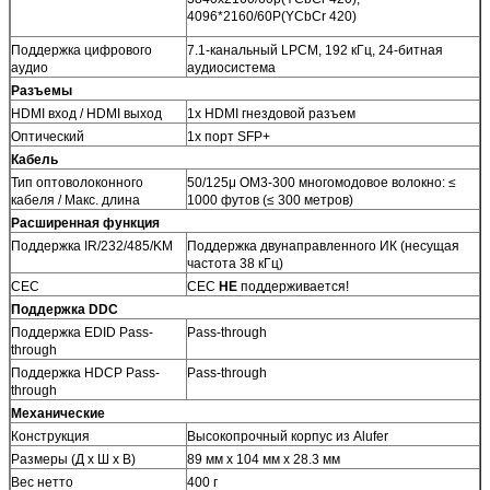
4096*2160/60P(YCbCr 420)
Поддержка цифрового
7.1-канальный LPCM, 192 кГц, 24-битная
аудио
аудиосистема
Разъемы
HDMI вход / HDMI выход
1x HDMI гнездовой разъем
Оптический
1x порт SFP+
Кабель
Тип оптоволоконного
50/125μ OM3-300 многомодовое волокно: ≤
кабеля / Макс. длина
1000 футов (≤ 300 метров)
Расширенная функция
Поддержка IR/232/485/KM
Поддержка двунаправленного ИК (несущая
частота 38 кГц)
CEC
CEC
НЕ
поддерживается!
Поддержка DDC
Поддержка EDID Pass-
Pass-through
through
Поддержка HDCP Pass-
Pass-through
through
Механические
Конструкция
Высокопрочный корпус из Alufer
Размеры (Д x Ш x В)
89 мм x 104 мм x 28.3 мм
Вес нетто
400 г