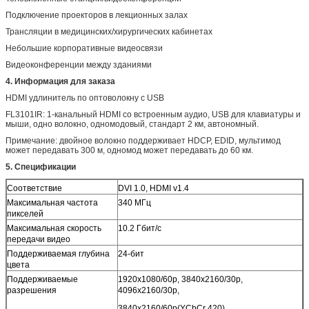
Подключение проекторов в лекционных залах
Трансляции в медицинских/хирургических кабинетах
Небольшие корпоративные видеосвязи
Видеоконференции между зданиями
4. Информация для заказа
HDMI удлинитель по оптоволокну с USB
FL3101IR: 1-канальный HDMI со встроенным аудио, USB для клавиатуры и
мыши, одно волокно, одномодовый, стандарт 2 км, автономный.
Примечание: двойное волокно поддерживает HDCP, EDID, мультимод
может передавать 300 м, одномод может передавать до 60 км.
5. Спецификации
Соответствие
DVI 1.0, HDMI v1.4
Максимальная частота
340 МГц
пикселей
Максимальная скорость
10.2 Гбит/с
передачи видео
Поддерживаемая глубина
24-бит
цвета
Поддерживаемые
1920x1080/60p, 3840x2160/30p,
разрешения
4096x2160/30p,
3840x2160/60p(YCbCr 420),