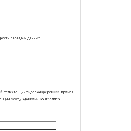
орости передачи данных
ы
ий, телестанции/видеоконференции, прямая
ренции между зданиями, контроллер