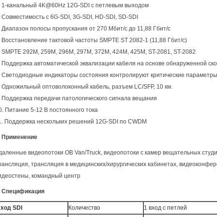
. 1-канальный 4K@60Hz 12G-SDI с петлевым выходом
. Совместимость с 6G-SDI, 3G-SDI, HD-SDI, SD-SDI
. Диапазон полосы пропускания от 270 Мбит/с до 11,88 Гбит/с
. Восстановление тактовой частоты SMPTE ST 2082-1 (11,88 Гбит/с)
. SMPTE 292M, 259M, 296M, 297M, 372M, 424M, 425M, ST-2081, ST-2082
. Поддержка автоматической эквализации кабеля на основе обнаруженной ск
. Светодиодные индикаторы состояния контролируют критические параметр
. Одножильный оптоволоконный кабель, разъем LC/SFP, 10 км.
. Поддержка передачи патологического сигнала вещания
0. Питание 5-12 В постоянного тока
1. Поддержка нескольких решений 12G-SDI по CWDM
. Применение
даленные видеопотоки OB Van/Truck, видеопотоки с камер вещательных студ
рансляция, трансляция в медицинских/хирургических кабинетах, видеоконфе
идеостены, командный центр
. Спецификация
ход SDI
Количество
1 вход с петлей