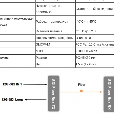
Чувствительность
Стандартный 10 км, опци
приемника
итание и окружающая
Рабочая температура
-40℃～＋45℃
реда
Источник питания
от 5 В до 12 В
Потребляемая мощность
Около 6 Вт
ЭМС/РЧИ
FCC Part 15 Class A, ста
MTBF
>100000 часов
ругое
Размер
70X45X30 мм
Вес
1,5 кг (TX+RX)