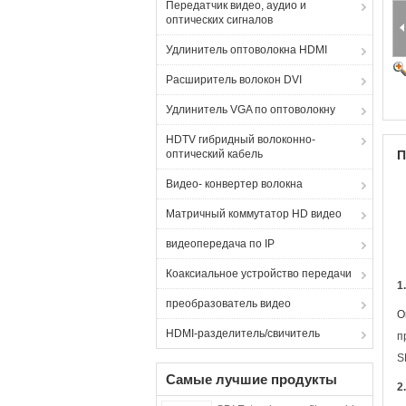
Передатчик видео, аудио и
оптических сигналов
Удлинитель оптоволокна HDMI
Расширитель волокон DVI
Удлинитель VGA по оптоволокну
HDTV гибридный волоконно-
оптический кабель
П
Видео- конвертер волокна
Матричный коммутатор HD видео
видеопередача по IP
Коаксиальное устройство передачи
1
преобразователь видео
О
HDMI-разделитель/свичитель
п
S
Самые лучшие продукты
2