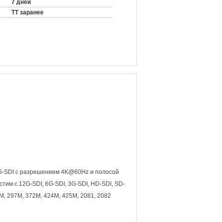
7 дней
TT заранее
G-SDI с разрешением 4K@60Hz и полосой
тим с 12G-SDI, 6G-SDI, 3G-SDI, HD-SDI, SD-
M, 297M, 372M, 424M, 425M, 2081, 2082