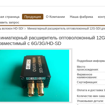
ная страница
Продукция
О Компании
Наша фабрика
конт
авить запрос
ь волокон HD-SDI
Миниатюрный расширитель оптоволоконный 12G-SDI для
иниатюрный расширитель оптоволоконный 12G
овместимый с 6G/3G/HD-SD
Подробная информа
Место
происхождения:
Фирменное
наименование:
Сертификация:
Оплата и доставка 
Количество мин зака
Упаковывая детали: