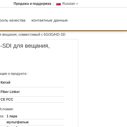
Продажа и поддержка
Russian
роль качества
контактные данные
 вещания, совместимый с 6G/3G/HD-SD
-SDI для вещания,
ция о продукте:
Китай
Fiber Linker
CE FCC
Условия:
за:
1 пара
мультфильм