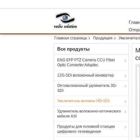
Глав
Отпр
Главная страница
Продукция
Увеличител
Все продукты
М
с
ENG EFP PTZ Camera CCU Fiber
Optic Converter Adapter.
12G-SDI волоконный конвертер
Оптоволоконный удлинитель 3G-
SDI
Увеличитель волокон HD-SDI
Удлинитель волоконно-оптического
кабеля ASI
Продукты для головной станции
цифрового телевидения