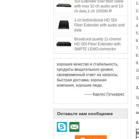
SDI Extender over fiber cable
1
with max 32-ch audio and 10-
2
ch data,1-ch 1000M IP
3
1-ch bidirectional HD SDI
Fiber Extender with audio and
4
data
5
Broadcast quality 11-chanel
6
HD-SDI Fiber Extender with
7
SMPTE LEMO connector
8
9
хорошее качество и стабильность,
продукты вещательного уровня,
1
своевременный ответ на запросы,
1
быстрая доставка, хорошая
компания, хорошие люди.
3
—— Карлос Гутьеррес
У
т
в
Оставьте нам сообщение
4
В