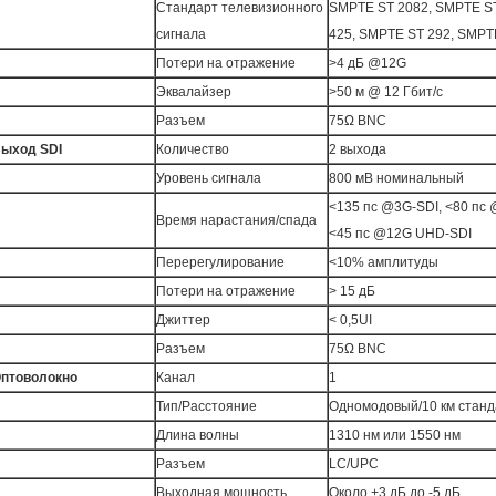
Стандарт телевизионного
SMPTE ST 2082, SMPTE ST
сигнала
425, SMPTE ST 292, SMPT
Потери на отражение
>4 дБ @12G
Эквалайзер
>50 м @ 12 Гбит/с
Разъем
75Ω BNC
ыход SDI
Количество
2 выхода
Уровень сигнала
800 мВ номинальный
<135 пс @3G-SDI, <80 пс
Время нарастания/спада
<45 пс @12G UHD-SDI
Перерегулирование
<10% амплитуды
Потери на отражение
> 15 дБ
Джиттер
< 0,5UI
Разъем
75Ω BNC
птоволокно
Канал
1
Тип/Расстояние
Одномодовый/10 км стан
Длина волны
1310 нм или 1550 нм
Разъем
LC/UPC
Выходная мощность
Около +3 дБ до -5 дБ