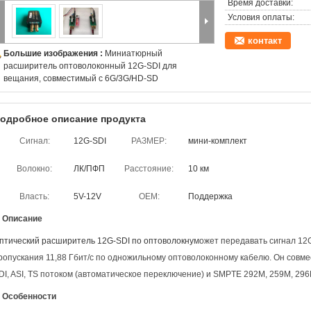
Время доставки:
Условия оплаты:
контакт
Большие изображения :
Миниатюрный
расширитель оптоволоконный 12G-SDI для
вещания, совместимый с 6G/3G/HD-SD
одробное описание продукта
Сигнал:
12G-SDI
РАЗМЕР:
мини-комплект
Волокно:
ЛК/ПФП
Расстояние:
10 км
Власть:
5V-12V
OEM:
Поддержка
. Описание
птический расширитель 12G-SDI по оптоволокну
может передавать сигнал 12
ропускания 11,88 Гбит/с по одножильному оптоволоконному кабелю. Он совмес
DI, ASI, TS потоком (автоматическое переключение) и SMPTE 292M, 259M, 296
. Особенности