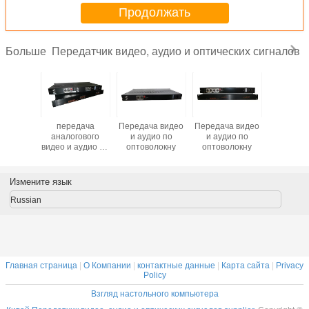
Продолжать
Передатчик видео, аудио и оптических сигналов
Больше
альный
передача
Передача видео
Передача видео
Широкове
ико-
аналогового
и аудио по
и аудио по
4-кана
онный
видео и аудио по
оптоволокну
оптоволокну
аналог
ередатчик
оптоволокну
ауд
/EBU
оптиче
приемопе
Измените язык
(XLR бал
Russian
Главная страница
|
О Компании
|
контактные данные
|
Карта сайта
|
Privacy
Policy
Взгляд настольного компьютера