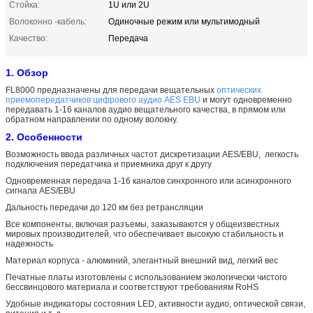
Стойка:
1U или 2U
Волоконно -кабель:
Одиночные режим или мультимодный
Качество:
Передача
1. Обзор
FL8000 предназначены для передачи вещательных
оптических
приемопередатчиков цифрового аудио AES EBU
и могут одновременно
передавать 1-16 каналов аудио вещательного качества, в прямом или
обратном направлении по одному волокну.
2. Особенности
Возможность ввода различных частот дискретизации AES/EBU, легкость
подключения передатчика и приемника друг к другу
Одновременная передача 1-16 каналов синхронного или асинхронного
сигнала AES/EBU
Дальность передачи до 120 км без ретрансляции
Все компоненты, включая разъемы, заказываются у общеизвестных
мировых производителей, что обеспечивает высокую стабильность и
надежность
Материал корпуса - алюминий, элегантный внешний вид, легкий вес
Печатные платы изготовлены с использованием экологически чистого
бессвинцового материала и соответствуют требованиям RoHS
Удобные индикаторы состояния LED, активности аудио, оптической связи,