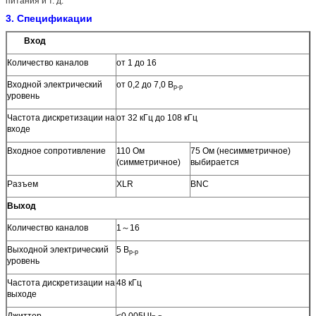
питания и т. д.
3. Спецификации
Вход
Количество каналов
от 1 до 16
Входной электрический
от 0,2 до 7,0 В
p-p
уровень
Частота дискретизации на
от 32 кГц до 108 кГц
входе
Входное сопротивление
110 Ом
75 Ом (несимметричное)
(симметричное)
выбирается
Разъем
XLR
BNC
Выход
Количество каналов
1～16
Выходной электрический
5 В
p-p
уровень
Частота дискретизации на
48 кГц
выходе
Джиттер
<0.005UI