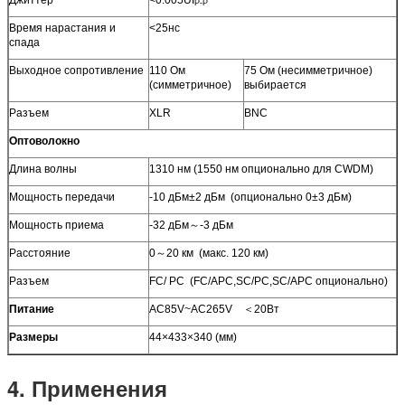
P-P
Время нарастания и
<25нс
спада
Выходное сопротивление
110 Ом
75 Ом (несимметричное)
(симметричное)
выбирается
Разъем
XLR
BNC
Оптоволокно
Длина волны
1310 нм (1550 нм опционально для CWDM)
Мощность передачи
-10 дБм±2 дБм (опционально 0±3 дБм)
Мощность приема
-32 дБм～-3 дБм
Расстояние
0～20 км (макс. 120 км)
Разъем
FC/ PC (FC/APC,SC/PC,SC/APC опционально)
Питание
AC85V~AC265V ＜20Вт
Размеры
44×433×340 (мм)
4.
Применения