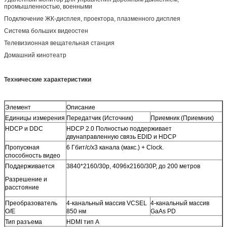
промышленностью, военными
Подключение ЖК-дисплея, проектора, плазменного дисплея
Система больших видеостен
Телевизионная вещательная станция
Домашний кинотеатр
Технические характеристики
Элемент
Описание
Единицы измерения
Передатчик (Источник)
Приемник (Приемник)
HDCP и DDC
HDCP 2.0 Полностью поддерживает
двунаправленную связь EDID и HDCP
Пропускная
6 Гбит/с/x3 канала (макс.) + Clock.
способность видео
Поддерживается
3840*2160/30p, 4096x2160/30P, до 200 метров
Разрешение и
расстояние
Преобразователь
4-канальный массив VCSEL
4-канальный массив
O/E
850 нм
GaAs PD
Тип разъема
HDMI тип A