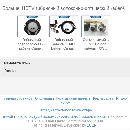
HDTV гибридный волоконно-оптический кабель
Больше
 Armored
Гибридный
Гибридный
Совместимый с
Тактич
E311M
оптоволоконный
кабель LEMO
LEMO Belden
опти
-PUW
кабель Camera
Belden Canare,
кабель FXW с
волоко
 HDTV
Link FMW-PEW
совместимый с
оптоволоконным
кабели 
93C
HDTV SMPTE
FUW-PUW
и медно-
комплек
идный
SMPTE HDTV
волоконным
Измените язык
оконный
3K.93C
кабелем
ель
Russian
Главная страница
|
О Компании
|
контактные данные
|
Карта сайта
|
Privacy
Policy
Взгляд настольного компьютера
Китай HDTV гибридный волоконно-оптический кабель supplier.
Copyright ©
2016 - 2026 Fiber Linker Communication Co.,Ltd.
All rights reserved. Developed by
ECER