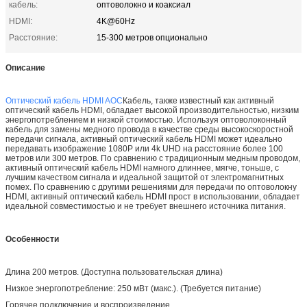
кабель:
оптоволокно и коаксиал
HDMI:
4K@60Hz
Расстояние:
15-300 метров опционально
Описание
Оптический кабель HDMI AOC
Кабель, также известный как активный
оптический кабель HDMI, обладает высокой производительностью, низким
энергопотреблением и низкой стоимостью. Используя оптоволоконный
кабель для замены медного провода в качестве среды высокоскоростной
передачи сигнала, активный оптический кабель HDMI может идеально
передавать изображение 1080P или 4k UHD на расстояние более 100
метров или 300 метров. По сравнению с традиционным медным проводом,
активный оптический кабель HDMI намного длиннее, мягче, тоньше, с
лучшим качеством сигнала и идеальной защитой от электромагнитных
помех. По сравнению с другими решениями для передачи по оптоволокну
HDMI, активный оптический кабель HDMI прост в использовании, обладает
идеальной совместимостью и не требует внешнего источника питания.
Особенности
Длина 200 метров. (Доступна пользовательская длина)
Низкое энергопотребление: 250 мВт (макс.). (Требуется питание)
Горячее подключение и воспроизведение