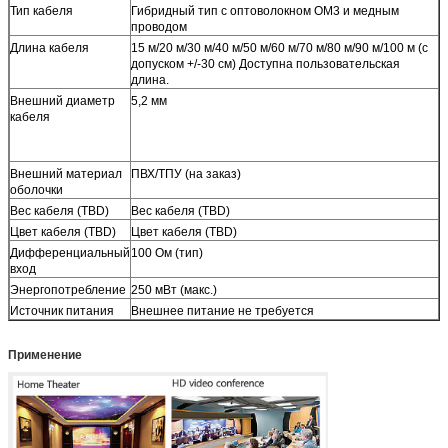
Тип кабеля
Гибридный тип с оптоволокном OM3 и медным
проводом
Длина кабеля
15 м/20 м/30 м/40 м/50 м/60 м/70 м/80 м/90 м/100 м (с
допуском +/-30 см) Доступна пользовательская
длина.
Внешний диаметр
5,2 мм
кабеля
Внешний материал
ПВХ/ТПУ (на заказ)
оболочки
Вес кабеля (TBD)
Вес кабеля (TBD)
Цвет кабеля (TBD)
Цвет кабеля (TBD)
Дифференциальный
100 Ом (тип)
вход
Энергопотребление
250 мВт (макс.)
Источник питания
Внешнее питание не требуется
Применение