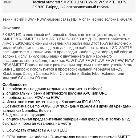
имя:
Tectical Armored SMPTE311M FUW-PUW SMPTE HDTV
3K.93C Гибридный оптоволоконный кабель
Технический FUW к PUW камеры связь HDTV оптического волокна кабеля
Описание
3K.93C HD-волоконный гибридный кабель соответствует стандартам
SMPTE304, SMPTE311M и ARIB BTA S-1005B и т. Д. Он может работать с
лимо 3K.93C-волоконным кабелем или разъемом.Этот FXW на волокно и
медный сборник прыжка сделан для видео наборов, таких как SDI SMPTE
расширителяМы также можем производить кабель для гибридной сборки
волокна и случайную комбинацию внутреннего или наружного
расширительного кабеля, таких как FUW-PUW, FMW-PUW, FMW-PEW, FMW-
PBW.SMPTE Панель патча с различными портами также доступенКабель
SMPTE широко используется в профессиональной передаче между
Blackmagic Design Camera Fiber Converter и Studio Fiber Extender или
камерой CCU или OB van.
Особенности
1. не обязательно длина медных и волокнистых кабелей
2. опциональный режим оптического волокна APC или UPC
3. необязательно FXW или EDW
4. Испытано в соответствии с требованиями IEC 61300
5Совместима с Lemo PUW-FUW гибридным кабелем и другими брендами,
такими как Complex, Belden
6Надежная конструкция
7. опциональная предварительно завершенная феррула из волокна F2,
быстрая и простая установка на месте
8. Соблюдать стандарты ARIB и EBU
9. OEM наружные кабели HD-камеры для расширения разъемов SMPTE