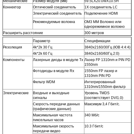
Механические
Размер модуля (мм)
59.5LX20.0WX10.5H
Коннектор
Оптический соединитель
1X соединитель LC
Электрический соединитель
Подключение HDMI
Рекомендуемые волокна
OM3 MM Волокно или
однорежимное волокно
Расширить расстояние
300 метров
Параметр
Спецификации
Резолюция
4k*2k 30 Гц
3840x2160/30Гц (ЮВ 4:4:4)
4k*2k 60 Гц
3840х2160/60Гц.2:0)
Компоненты
Лазерные диоды в модуле Tx
Лазер FP 1310nm и PIN PD
1550nm
Фотодиоды в модуле Rx
1550nm FP лазер и
1310nm PIN PD
Фильтр WDM
Интегрированный
1310nm/1550nm фильтр
Электрические
Входные и выходные
Уровень TMDS
сигналы
(соответствует DVI1.0)
Скорость передачи данных
Максимум 3,4 Гбит/с.
(графические данные)
Максимальная частота
340 Мб/с
пиксельных часов
Максимальная скорость
10.3 Гбит/с
передачи видео