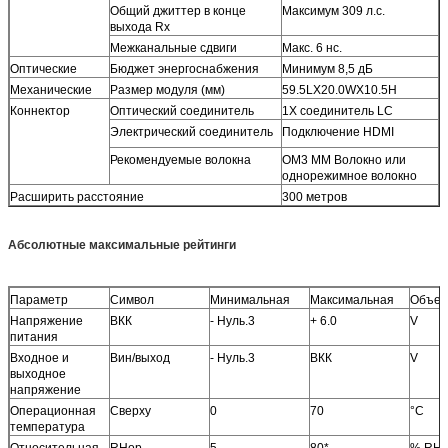
Общий джиттер в конце
Максимум 309 л.с.
выхода Rx
Межканальные сдвиги
Макс. 6 нс.
Оптические
Бюджет энергоснабжения
Минимум 8,5 дБ
Механические
Размер модуля (мм)
59.5LX20.0WX10.5H
Коннектор
Оптический соединитель
1X соединитель LC
Электрический соединитель
Подключение HDMI
Рекомендуемые волокна
OM3 MM Волокно или
однорежимное волокно
Расширить расстояние
300 метров
Абсолютные максимальные рейтинги
Параметр
Символ
Минимальная
Максимальная
Объек
Напряжение
ВКК
- Нуль.3
+ 6.0
V
питания
Входное и
Вин/выход
- Нуль.3
ВКК
V
выходное
напряжение
Операционная
Сверху
0
70
°C
температура
Относительная
RHop
5
80*
% RH