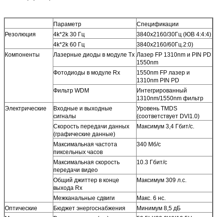
Параметр
Спецификации
Резолюция
4k*2k 30 Гц
3840x2160/30Гц (ЮВ 4:4:4)
4k*2k 60 Гц
3840х2160/60Гц.2:0)
Компоненты
Лазерные диоды в модуле Tx
Лазер FP 1310nm и PIN PD
1550nm
Фотодиоды в модуле Rx
1550nm FP лазер и
1310nm PIN PD
Фильтр WDM
Интегрированный
1310nm/1550nm фильтр
Электрические
Входные и выходные
Уровень TMDS
сигналы
(соответствует DVI1.0)
Скорость передачи данных
Максимум 3,4 Гбит/с.
(графические данные)
Максимальная частота
340 Мб/с
пиксельных часов
Максимальная скорость
10.3 Гбит/с
передачи видео
Общий джиттер в конце
Максимум 309 л.с.
выхода Rx
Межканальные сдвиги
Макс. 6 нс.
Оптические
Бюджет энергоснабжения
Минимум 8,5 дБ