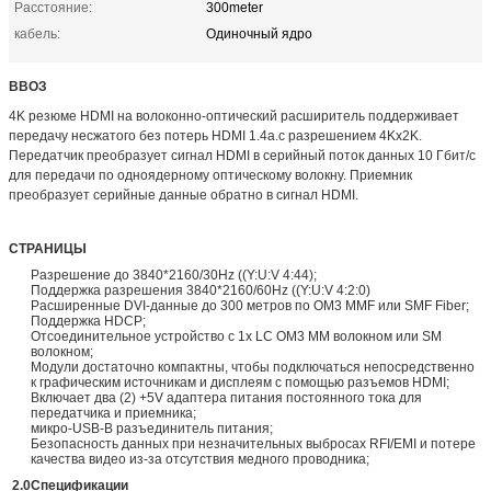
Расстояние:
300meter
кабель:
Одиночный ядро
ВВОЗ
4K резюме HDMI на волоконно-оптический расширитель поддерживает
передачу несжатого без потерь HDMI 1.4a.с разрешением 4Kx2K.
Передатчик преобразует сигнал HDMI в серийный поток данных 10 Гбит/с
для передачи по одноядерному оптическому волокну. Приемник
преобразует серийные данные обратно в сигнал HDMI.
СТРАНИЦЫ
Разрешение до 3840*2160/30Hz ((Y:U:V 4:44);
Поддержка разрешения 3840*2160/60Hz ((Y:U:V 4:2:0)
Расширенные DVI-данные до 300 метров по OM3 MMF или SMF Fiber;
Поддержка HDCP;
Отсоединительное устройство с 1x LC OM3 MM волокном или SM
волокном;
Модули достаточно компактны, чтобы подключаться непосредственно
к графическим источникам и дисплеям с помощью разъемов HDMI;
Включает два (2) +5V адаптера питания постоянного тока для
передатчика и приемника;
микро-USB-B разъединитель питания;
Безопасность данных при незначительных выбросах RFI/EMI и потере
качества видео из-за отсутствия медного проводника;
2.0
Спецификации