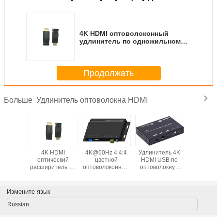
4K HDMI оптоволоконный
удлинитель по одножильному
оптоволоконному кабелю
Продолжать
Удлинитель оптоволокна HDMI
Больше
I Fiber
4K HDMI
4K@60Hz 4:4:4
Удлинитель 4K
Удлини
der с
оптический
цветной
HDMI USB по
HDMI
авленным
расширитель по
оптоволоконный
оптоволокну с
оптовол
ерез
одноядерному
удлинитель
опцией
разрешен
дерное
волоконному
HDMI2.0 с EDID и
расширения IP
и KVM
еское
кабелю
HDCP
клавиат
Измените язык
окно
мыш
Russian