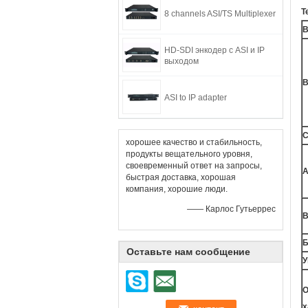
Т
8 channels ASI/TS Multiplexer
В
HD-SDI энкодер с ASI и IP
выходом
В
ASI to IP adapter
С
хорошее качество и стабильность,
продукты вещательного уровня,
своевременный ответ на запросы,
А
быстрая доставка, хорошая
компания, хорошие люди.
—— Карлос Гутьеррес
Б
Оставьте нам сообщение
У
О
х