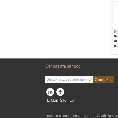
8×
8×
((
ра
пр
Отправить запрос
Отправить
E-Mail
Sitemap
|
Мобильный сайт
политика конфиденциальности
|
Китай Продук