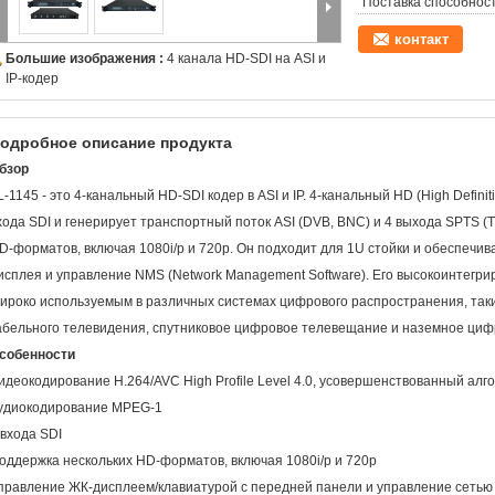
Поставка способност
контакт
Большие изображения :
4 канала HD-SDI на ASI и
IP-кодер
одробное описание продукта
бзор
L-1145 - это 4-канальный HD-SDI кодер в ASI и IP. 4-канальный HD (High Defin
хода SDI и генерирует транспортный поток ASI (DVB, BNC) и 4 выхода SPTS (
D-форматов, включая 1080i/p и 720p. Он подходит для 1U стойки и обеспечи
исплея и управление NMS (Network Management Software). Его высокоинтегр
ироко используемым в различных системах цифрового распространения, таки
абельного телевидения, спутниковое цифровое телевещание и наземное цифр
собенности
идеокодирование H.264/AVC High Profile Level 4.0, усовершенствованный ал
удиокодирование MPEG-1
 входа SDI
оддержка нескольких HD-форматов, включая 1080i/p и 720p
правление ЖК-дисплеем/клавиатурой с передней панели и управление сетью 