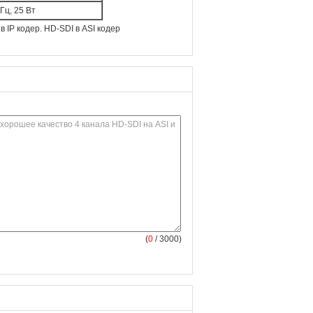
Гц, 25 Вт
 в IP кодер. HD-SDI в ASI кодер
(
0
/ 3000)