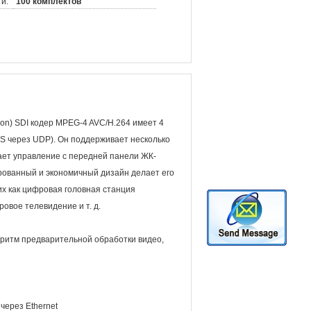
и:
100 комплектов
ition) SDI кодер MPEG-4 AVC/H.264 имеет 4
TS через UDP). Он поддерживает несколько
вает управление с передней панели ЖК-
ированный и экономичный дизайн делает его
х как цифровая головная станция
овое телевидение и т. д.
горитм предварительной обработки видео,
через Ethernet