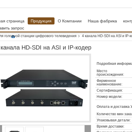
ная страница
Продукция
О Компании
Наша фабрика
конт
авить запрос
ля головной станции цифрового телевидения
4 канала HD-SDI на ASI и IP-
 канала HD-SDI на ASI и IP-кодер
Подробная информа
Место
происхождения:
Фирменное
наименование:
Сертификация:
Номер модели:
Оплата и доставка 
Количество мин зака
Упаковывая детали:
Время доставки: