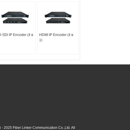
-SDI IP Encoder (4 в
HDMI IP Encoder (4 в
1)
 - 2025 Fiber Linker Communication Co.,Ltd. All