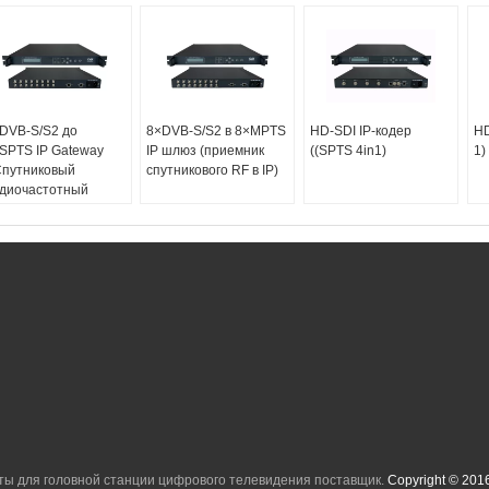
DVB-S/S2 до
8×DVB-S/S2 в 8×MPTS
HD-SDI IP-кодер
HD
SPTS IP Gateway
IP шлюз (приемник
((SPTS 4in1)
1)
Спутниковый
спутникового RF в IP)
диочастотный
иемник IP)
ты для головной станции цифрового телевидения поставщик.
Copyright © 2016