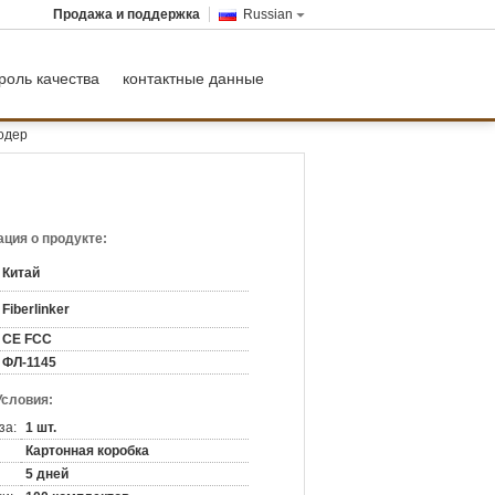
Продажа и поддержка
Russian
роль качества
контактные данные
кодер
ция о продукте:
Китай
Fiberlinker
CE FCC
ФЛ-1145
Условия:
за:
1 шт.
Картонная коробка
5 дней