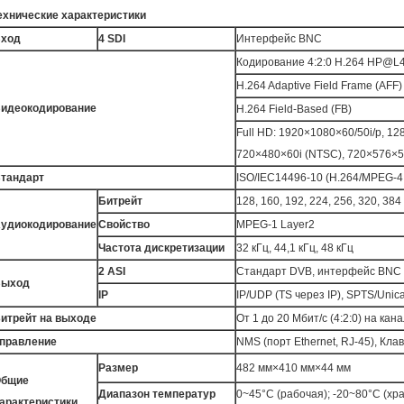
ехнические характеристики
ход
4 SDI
Интерфейс BNC
Кодирование 4:2:0 H.264 HP@
H.264 Adaptive Field Frame (AFF)
идеокодирование
H.264 Field-Based (FB)
Full HD: 1920×1080×60/50i/p, 1
720×480×60i (NTSC), 720×576×50
тандарт
ISO/IEC14496-10 (H.264/MPEG-4
Битрейт
128, 160, 192, 224, 256, 320, 384
удиокодирование
Свойство
MPEG-1 Layer2
Частота дискретизации
32 кГц, 44,1 кГц, 48 кГц
2 ASI
Стандарт DVB, интерфейс BNC
Выход
IP
IP/UDP (TS через IP), SPTS/Unicas
итрейт на выходе
От 1 до 20 Мбит/с (4:2:0) на кан
правление
NMS (порт Ethernet, RJ-45), Кл
Размер
482 мм×410 мм×44 мм
бщие
Диапазон температур
0~45°C (рабочая); -20~80°C (хр
арактеристики