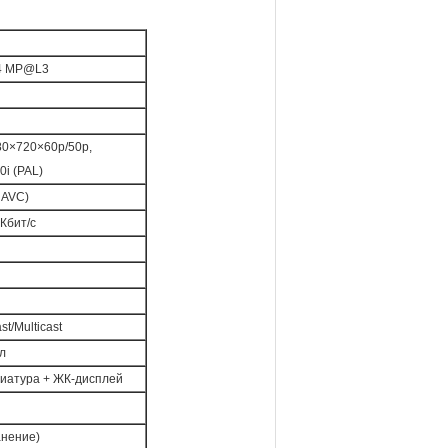
L4 MP@L3
280×720×60p/50p,
i (PAL)
 AVC)
 Кбит/с
t/Multicast
ал
авиатура + ЖК-дисплей
анение)