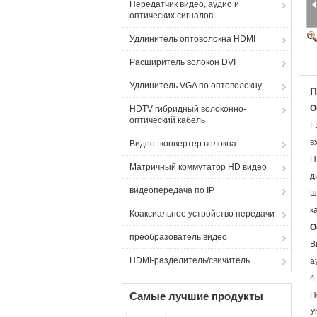
Передатчик видео, аудио и
оптических сигналов
Удлинитель оптоволокна HDMI
Расширитель волокон DVI
Удлинитель VGA по оптоволокну
П
О
HDTV гибридный волоконно-
оптический кабель
F
в
Видео- конвертер волокна
H
Матричный коммутатор HD видео
д
видеопередача по IP
ш
к
Коаксиальное устройство передачи
О
преобразователь видео
В
HDMI-разделитель/свичитель
а
4
Самые лучшие продукты
П
У