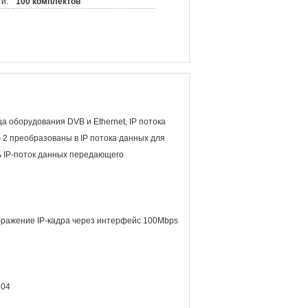
и:
100 комплектов
а оборудования DVB и Ethernet, IP потока
 2 преобразованы в IP потока данных для
ь IP-поток данных передающего
бражение IP-кадра через интерфейс 100Mbps
804