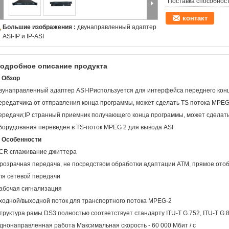
Поставка способност
контакт
Большие изображения :
двунаправленный адаптер
ASI-IP и IP-ASI
одробное описание продукта
. Обзор
вунаправленный адаптер ASI-IP
используется для интерфейса переднего конц
ередатчика от отправления конца программы, может сделать TS потока MPEG
ередачи;IP странный приемник получающего конца программы, может сделат
борудования переведен в TS-поток MPEG 2 для вывода ASI
. Особенности
CR сглаживание джиттера
розрачная передача, не посредством обработки адаптации ATM, прямое ото
ля сетевой передачи
абочая сигнализация
ходной/выходной поток для транспортного потока MPEG-2
труктура рамы DS3 полностью соответствует стандарту ITU-T G.752, ITU-T G.
днонаправленная работа Максимальная скорость - 60 000 Мбит / с