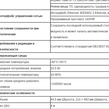
Формат пакета TS:188/204 байт (автома
Режим ввода TS: однородность / разрыв п
Интерфейс Ethernet: IEEE802.3 Ethernet,
нтерфейс управления сетью
Программный протокол: UDP/IP
Сохранить последний используемый стат
остояние сохранности при
мощность и может начать автоматически
тключении
и правильно
ребования к радиации и
Соответствовать стандартам GB13837-9
езопасности
кружающая среда
абочая температура
-40°C+45°C
реднее потребление энергии
10.5 Вт
тносительная температура
10-90%
ет сбоев среднего рабочего
>100000 часов
ремени
изические особенности
бъем
44.5 мм ((Высота, 1U) × 483 мм ((Широта, 
ес ((Кг)
4 кг