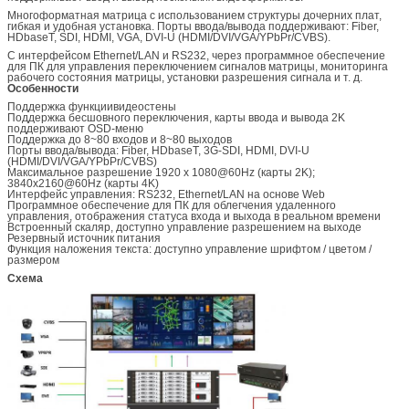
Многоформатная матрица с использованием структуры дочерних плат,
гибкая и удобная установка. Порты ввода/вывода поддерживают: Fiber,
HDbaseT, SDI, HDMI, VGA, DVI-U (HDMI/DVI/VGA/YPbPr/CVBS).
С интерфейсом Ethernet/LAN и RS232, через программное обеспечение
для ПК для управления переключением сигналов матрицы, мониторинга
рабочего состояния матрицы, установки разрешения сигнала и т. д.
Особенности
Поддержка функции
видеостены
Поддержка бесшовного переключения, карты ввода и вывода 2K
поддерживают OSD-меню
Поддержка до 8~80 входов и 8~80 выходов
Порты ввода/вывода: Fiber, HDbaseT, 3G-SDI, HDMI, DVI-U
(HDMI/DVI/VGA/YPbPr/CVBS)
Максимальное разрешение 1920 x 1080@60Hz (карты 2K);
3840x2160@60Hz (карты 4K)
Интерфейс управления: RS232, Ethernet/LAN на основе Web
Программное обеспечение для ПК для облегчения удаленного
управления, отображения статуса входа и выхода в реальном времени
Встроенный скаляр, доступно управление разрешением на выходе
Резервный источник питания
Функция наложения текста: доступно управление шрифтом / цветом /
размером
Схема