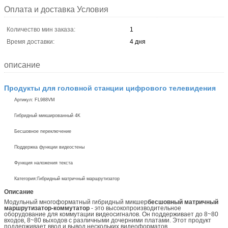
Оплата и доставка Условия
Количество мин заказа:
1
Время доставки:
4 дня
описание
Продукты для головной станции цифрового телевидения
Артикул: FL988VM
Гибридный микшированный 4K
Бесшовное переключение
Поддержка функции видеостены
Функция наложения текста
Категория:
Гибридный матричный маршрутизатор
Описание
Модульный многоформатный гибридный микшер
бесшовный матричный
маршрутизатор-коммутатор
- это высокопроизводительное
оборудование для коммутации видеосигналов. Он поддерживает до 8~80
входов, 8~80 выходов с различными дочерними платами. Этот продукт
поддерживает ввод и вывод нескольких видеоформатов.