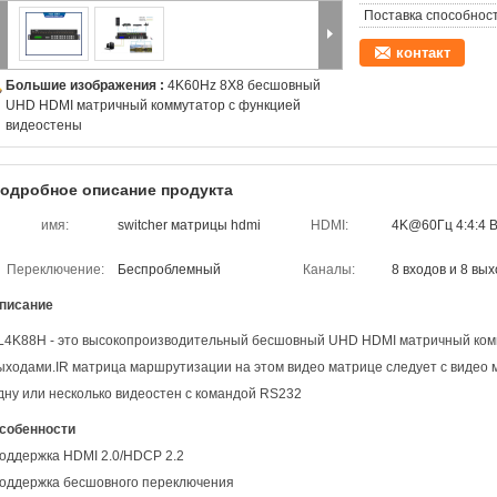
Поставка способност
контакт
Большие изображения :
4K60Hz 8X8 бесшовный
UHD HDMI матричный коммутатор с функцией
видеостены
одробное описание продукта
имя:
switcher матрицы hdmi
HDMI:
4K@60Гц 4:4:4 
Переключение:
Беспроблемный
Каналы:
8 входов и 8 вы
писание
L4K88H - это высокопроизводительный бесшовный UHD HDMI матричный комм
ыходами.IR матрица маршрутизации на этом видео матрице следует с видео
дну или несколько видеостен с командой RS232
собенности
оддержка HDMI 2.0/HDCP 2.2
оддержка бесшовного переключения