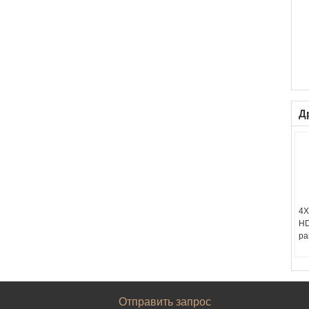
Д
4X
HD
ра
Отправить запрос