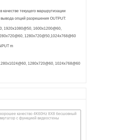
в качестве текущего маршрутизации
е вывода опций разрешения OUTPUT:
0, 1920x1080@50, 1600x1200@60,
1280x720@60, 1280x720@50,1024x768@60
INPUT m
 1280x1024@60, 1280x720@60, 1024x768@60