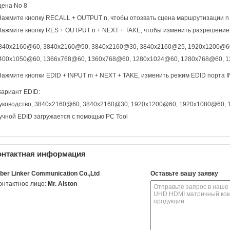
цена No 8
Нажмите кнопку RECALL + OUTPUT n, чтобы отозвать сцена маршрутизации n 
Нажмите кнопку RES + OUTPUT n + NEXT + TAKE, чтобы изменить разрешени
840x2160@60, 3840x2160@50, 3840x2160@30, 3840x2160@25, 1920x1200@6
400x1050@60, 1366x768@60, 1360x768@60, 1280x1024@60, 1280x768@60, 
Нажмите кнопки EDID + INPUT m + NEXT + TAKE, изменить режим EDID порта 
Вариант EDID:
уководство, 3840x2160@60, 3840x2160@30, 1920x1200@60, 1920x1080@60,
учной EDID загружается с помощью PC Tool
онтактная информация
iber Linker Communication Co.,Ltd
Оставьте вашу заявку
онтактное лицо:
Mr. Alston