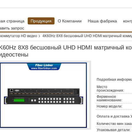
ная страница
Продукция
О Компании
Наша фабрика
конт
авить запрос
коммутатор HD видео
4K60Hz 8X8 бесшовный UHD HDMI матричный комму
K60Hz 8X8 бесшовный UHD HDMI матричный ко
идеостены
Подробная информа
Место
происхождения:
Фирменное
наименование:
Номер модели:
Оплата и доставка 
Количество мин зака
Упаковывая детали: