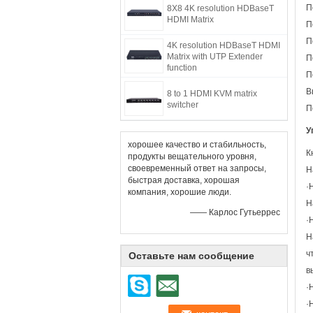
П
8X8 4K resolution HDBaseT
HDMI Matrix
П
П
4K resolution HDBaseT HDMI
Matrix with UTP Extender
П
function
П
В
8 to 1 HDMI KVM matrix
switcher
П
У
хорошее качество и стабильность,
К
продукты вещательного уровня,
своевременный ответ на запросы,
Н
быстрая доставка, хорошая
·
компания, хорошие люди.
Н
—— Карлос Гутьеррес
·
Н
ч
Оставьте нам сообщение
в
·
·