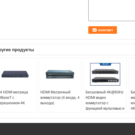
ругие продукты
4 HDMI матрица
HDMI Матричный
Бесшовный 4K@60Hz
Б
BaseT с
коммутатор (4 входа, 4
HDMI видео
ма
зрешением 4K
выхода)
коммутатор с
ко
функцией мультивью и
4K
расширением
фу
HDbaseT
и
имя:
Бесшовный
ма
видеокоммутатор
ко