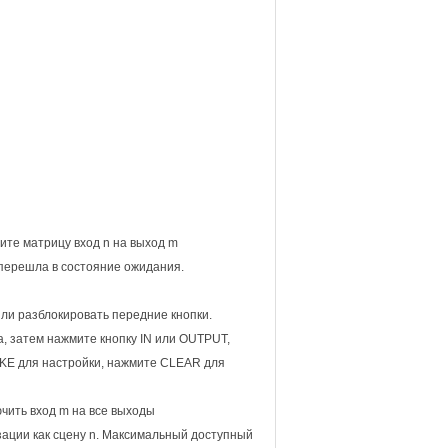
те матрицу вход n на выход m
 перешла в состояние ожидания.
или разблокировать передние кнопки.
а, затем нажмите кнопку IN или OUTPUT,
AKE для настройки, нажмите CLEAR для
чить вход m на все выходы
ации как сцену n. Максимальный доступный