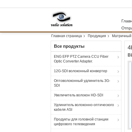
Глав
Отпр
Главная страница
Продукция
Матричный 
Все продукты
4
в
ENG EFP PTZ Camera CCU Fiber
Optic Converter Adapter.
12G-SDI волоконный конвертер
Оптоволоконный удлинитель 3G-
SDI
Увеличитель волокон HD-SDI
Удлинитель волоконно-оптического
кабеля ASI
Продукты для головной станции
цифрового телевидения