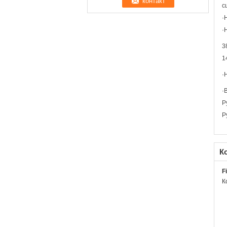
с
·
·
3
1
·
·
Р
Р
К
F
К