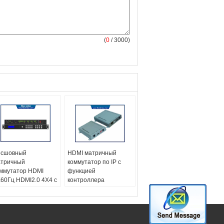
(
0
/ 3000)
есшовный
HDMI матричный
тричный
коммутатор по IP с
ммутатор HDMI
функцией
60Гц HDMI2.0 4X4 с
контроллера
нкцией видеостены
видеостены
мя:
Бесшовный
тричный
ммутатор HDMI