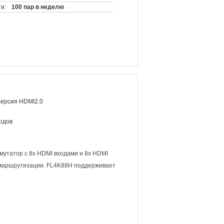
и:
100 пар в неделю
Версия HDMI2.0
ходов
утатор с 8x HDMI входами и 8x HDMI
 маршрутизации. FL4K88H поддерживает