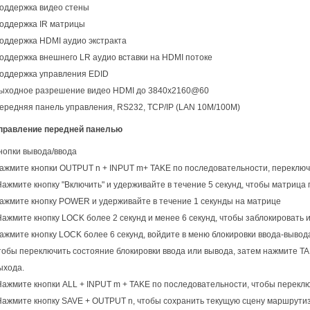
оддержка видео стены
оддержка IR матрицы
оддержка HDMI аудио экстракта
оддержка внешнего LR аудио вставки на HDMI потоке
оддержка управления EDID
ыходное разрешение видео HDMI до 3840x2160@60
ередняя панель управления, RS232, TCP/IP (LAN 10M/100M)
правление передней панелью
нопки вывода/ввода
ажмите кнопки OUTPUT n + INPUT m+ TAKE по последовательности, переключи
Нажмите кнопку "Включить" и удерживайте в течение 5 секунд, чтобы матрица
ажмите кнопку POWER и удерживайте в течение 1 секунды на матрице
Нажмите кнопку LOCK более 2 секунд и менее 6 секунд, чтобы заблокировать 
ажмите кнопку LOCK более 6 секунд, войдите в меню блокировки ввода-вывод
тобы переключить состояние блокировки ввода или вывода, затем нажмите T
ыхода.
Нажмите кнопки ALL + INPUT m + TAKE по последовательности, чтобы переклю
Нажмите кнопку SAVE + OUTPUT n, чтобы сохранить текущую сцену маршрутиз