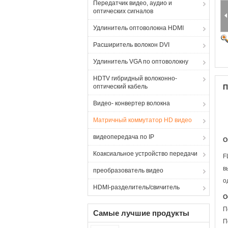
Передатчик видео, аудио и
оптических сигналов
Удлинитель оптоволокна HDMI
Расширитель волокон DVI
Удлинитель VGA по оптоволокну
HDTV гибридный волоконно-
оптический кабель
П
Видео- конвертер волокна
Матричный коммутатор HD видео
видеопередача по IP
О
Коаксиальное устройство передачи
F
в
преобразователь видео
о
HDMI-разделитель/свичитель
О
П
Самые лучшие продукты
П