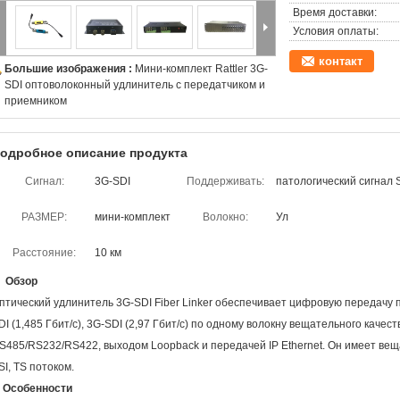
Время доставки:
Условия оплаты:
контакт
Большие изображения :
Мини-комплект Rattler 3G-
SDI оптоволоконный удлинитель с передатчиком и
приемником
одробное описание продукта
Сигнал:
3G-SDI
Поддерживать:
патологический сигнал 
РАЗМЕР:
мини-комплект
Волокно:
Ул
Расстояние:
10 км
. Обзор
птический удлинитель 3G-SDI Fiber Linker обеспечивает цифровую передачу п
DI (1,485 Гбит/с), 3G-SDI (2,97 Гбит/с) по одному волокну вещательного каче
S485/RS232/RS422, выходом Loopback и передачей IP Ethernet. Он имеет вещ
SI, TS потоком.
. Особенности