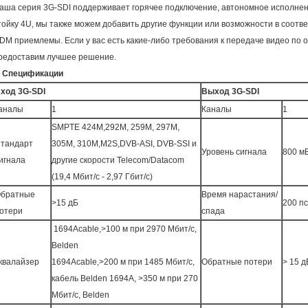
аша серия 3G-SDI поддерживает горячее подключение, автономное исполнение
тойку 4U, мы также можем добавить другие функции или возможности в соотв
DM приемлемы. Если у вас есть какие-либо требования к передаче видео по о
редоставим лучшее решение.
. Спецификации
ход 3G-SDI
Выход 3G-SDI
аналы
1
Каналы
1
SMPTE 424M,292M, 259M, 297M,
тандарт
305M, 310M,M2S,DVB-ASI, DVB-SSI и
Уровень сигнала
800 м
игнала
другие скорости Telecom/Datacom
(19,4 Мбит/с - 2,97 Гбит/с)
братные
Время нарастания/
>15 дБ
200 п
отери
спада
1694Acable,>100 м при 2970 Мбит/с,
Belden
квалайзер
1694Acable,>200 м при 1485 Мбит/с,
Обратные потери
> 15 д
кабель Belden 1694A, >350 м при 270
Мбит/с, Belden