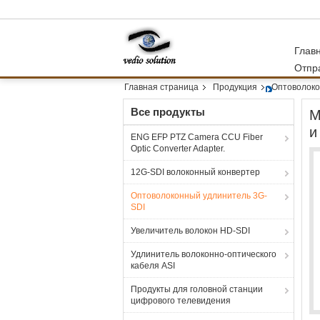
Глав
Отпр
Главная страница
Продукция
Оптоволоко
Все продукты
М
и
ENG EFP PTZ Camera CCU Fiber
Optic Converter Adapter.
12G-SDI волоконный конвертер
Оптоволоконный удлинитель 3G-
SDI
Увеличитель волокон HD-SDI
Удлинитель волоконно-оптического
кабеля ASI
Продукты для головной станции
цифрового телевидения