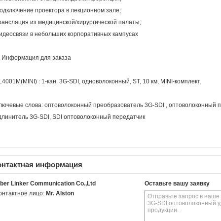
одключение проектора в лекционном зале;
рансляция из медицинской/хирургической палаты;
идеосвязи в небольших корпоративных кампусах
. Информация для заказа
L4001M(MINI) : 1-кан. 3G-SDI, одноволоконный, ST, 10 км, MINI-комплект.
лючевые слова:
оптоволоконный преобразователь 3G-SDI
,
оптоволоконный п
длинитель 3G-SDI
,
SDI оптоволоконный передатчик
онтактная информация
iber Linker Communication Co.,Ltd
Оставьте вашу заявку
онтактное лицо:
Mr. Alston