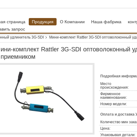
ная страница
Продукция
О Компании
Наша фабрика
конт
авить запрос
нный удлинитель 3G-SDI
Мини-комплект Rattler 3G-SDI оптоволоконный у
ини-комплект Rattler 3G-SDI оптоволоконный у
 приемником
Подробная информа
Место
происхождения:
Фирменное
наименование:
Номер модели:
Оплата и доставка 
Количество мин зака
Цена:
Упаковывая детали: