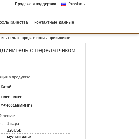
Продажа и поддержка
Russian
роль качества
контактные данные
длинитель с передатчиком и приемником
длинитель с передатчиком
ция о продукте:
Китай
Fiber Linker
ФЛ4001М(МИНИ)
Условия:
за:
1 пара
320USD
мультфильм