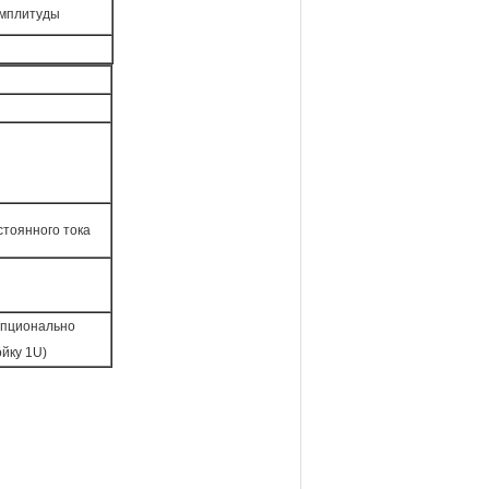
мплитуды
стоянного тока
опционально
ойку 1U)