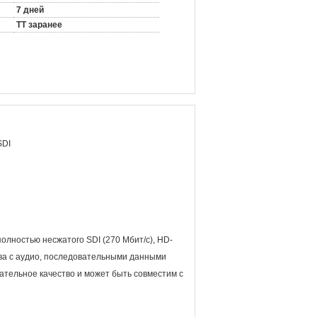
7 дней
TT заранее
SDI
олностью несжатого SDI (270 Мбит/с), HD-
ства с аудио, последовательными данными
ательное качество и может быть совместим с