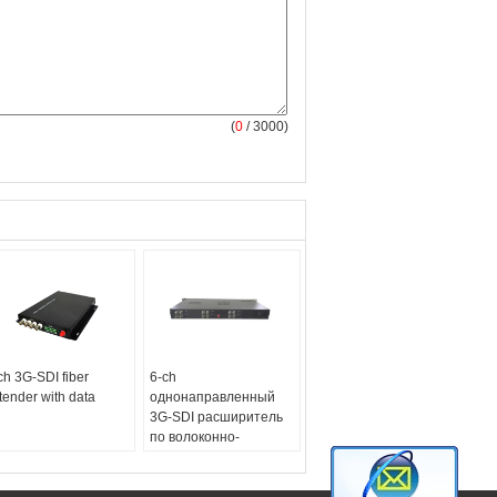
(
0
/ 3000)
ch 3G-SDI fiber
6-ch
tender with data
однонаправленный
3G-SDI расширитель
по волоконно-
оптическому кабелю с
встроенным внешним