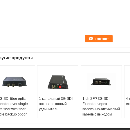
ругие продукты
G-SDI fiber optic
1-канальный 3G-SDI
1-ch SFP 3G-SDI
4-
tender over single
оптоволоконный
Extender через
ex
e fiber with fiber
удлинитель
волоконно-оптический
ble backup option
кабель с выходом
я:
Оптоволоконный
петли
линитель 12G-SDI