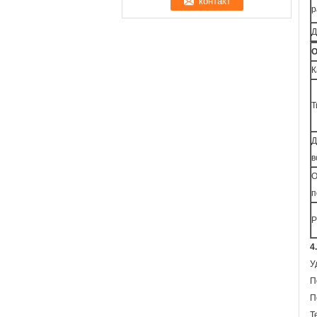
р
Д
О
К
Т
Д
в
О
п
Р
4
У
П
П
Т