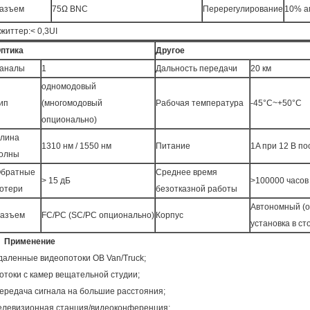
азъем
75Ω BNC
Перерегулирование
10% а
життер:< 0,3UI
птика
Другое
аналы
1
Дальность передачи
20 км
одномодовый
ип
(многомодовый
Рабочая температура
-45°C~+50°C
опционально)
лина
1310 нм / 1550 нм
Питание
1A при 12 В по
олны
братные
Среднее время
> 15 дБ
>100000 часов
отери
безотказной работы
Автономный (
азъем
FC/PC (SC/PC опционально)
Корпус
установка в ст
. Применение
даленные видеопотоки OB Van/Truck;
отоки с камер вещательной студии;
ередача сигнала на большие расстояния;
елевизионная станция/видеоконференция;