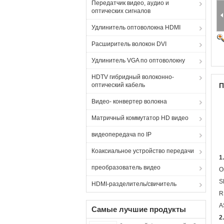
Передатчик видео, аудио и
оптических сигналов
Удлинитель оптоволокна HDMI
Расширитель волокон DVI
Удлинитель VGA по оптоволокну
HDTV гибридный волоконно-
оптический кабель
П
Видео- конвертер волокна
Матричный коммутатор HD видео
видеопередача по IP
Коаксиальное устройство передачи
1
преобразователь видео
О
S
HDMI-разделитель/свичитель
R
A
Самые лучшие продукты
2