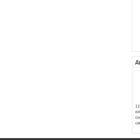
Д
12
ex
cor
ca
им
уд