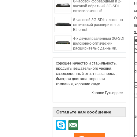
6-часовой форвардный и 2-
Н
часовой обратный 3G-SDI
с
оптоволоконный
расширитель
O
8-часовой 3G-SDI волоконно-
оптический расширитель с
п
Ethernet
3
4-х двунаправленный 3G-SDI
В
волоконно-оптический
расширитель с данными,
к
аудио
хорошее качество и стабильность,
С
продукты вещательного уровня,
с
своевременный ответ на запросы,
быстрая доставка, хорошая
компания, хорошие люди.
О
—— Карлос Гутьеррес
п
Оставьте нам сообщение
э