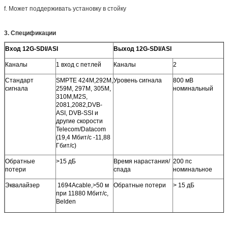
f. Может поддерживать установку в стойку
3. Спецификации
Вход 12G-SDI/ASI
Выход 12G-SDI/ASI
Каналы
1 вход с петлей
Каналы
2
Стандарт
SMPTE 424M,292M,
Уровень сигнала
800 мВ
сигнала
259M, 297M, 305M,
номинальный
310M,M2S,
2081,2082,DVB-
ASI, DVB-SSI и
другие скорости
Telecom/Datacom
(19,4 Мбит/с -11,88
Гбит/с)
Обратные
>15 дБ
Время нарастания/
200 пс
потери
спада
номинальное
Эквалайзер
1694Acable,>50 м
Обратные потери
> 15 дБ
при 11880 Мбит/с,
Belden
1694Acable,>100 м
при 2970 Мбит/с,