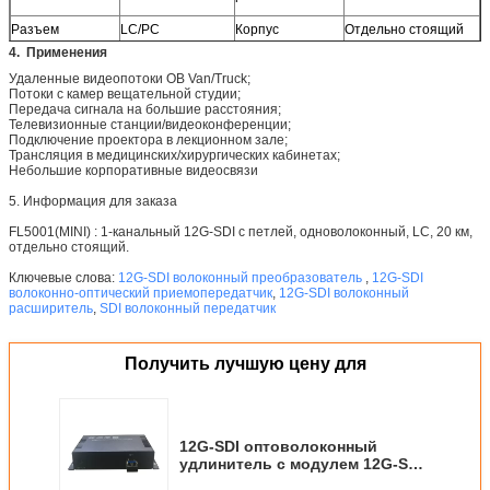
Разъем
LC/PC
Корпус
Отдельно стоящий
(опционально
4. Применения
установка в стойку
Удаленные видеопотоки OB Van/Truck;
2U)
Потоки с камер вещательной студии;
Передача сигнала на большие расстояния;
Телевизионные станции/видеоконференции;
Подключение проектора в лекционном зале;
Трансляция в медицинских/хирургических кабинетах;
Небольшие корпоративные видеосвязи
5. Информация для заказа
FL5001(MINI) : 1-канальный 12G-SDI с петлей, одноволоконный, LC, 20 км,
отдельно стоящий.
Ключевые слова:
12G-SDI волоконный преобразователь
,
12G-SDI
волоконно-оптический приемопередатчик
,
12G-SDI волоконный
расширитель
,
SDI волоконный передатчик
Получить лучшую цену для
12G-SDI оптоволоконный
удлинитель с модулем 12G-SDI
SFP