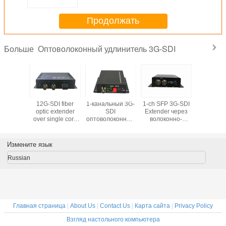
Продолжать
Оптоволоконный удлинитель 3G-SDI
Больше
-х
12G-SDI fiber
1-канальный 3G-
1-ch SFP 3G-SDI
6-час
авленный
optic extender
SDI
Extender через
форвардн
SDI
over single core
оптоволоконный
волоконно-
часо
онно-
fiber with fiber
удлинитель
оптический
обратный
еский
cable backup
кабель с
оптоволо
итель с
option
выходом петли
расшир
Измените язык
, аудио
Russian
Главная страница
|
About Us
|
Contact Us
|
Карта сайта
|
Privacy Policy
Взгляд настольного компьютера