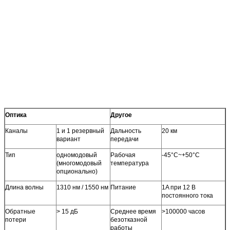
Belden 1694A
cable, >350 м при
270 Мбит/с, Belden
Разъем
75Ω BNC
Перерегулирование
10% амплитуды
Джиттер:< 0,3UI
Оптика
Другое
Каналы
1 и 1 резервный
Дальность
20 км
вариант
передачи
Тип
одномодовый
Рабочая
-45°C~+50°C
(многомодовый
температура
опционально)
Длина волны
1310 нм / 1550 нм
Питание
1A при 12 В
постоянного тока
Обратные
> 15 дБ
Среднее время
>100000 часов
потери
безотказной
работы