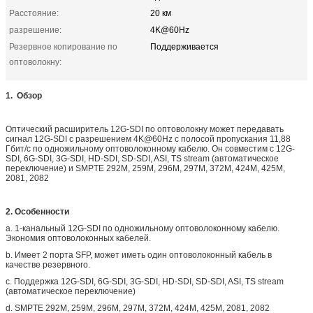
Расстояние:
20 км
разрешение:
4K@60Hz
Резервное копирование по
Поддерживается
оптоволокну:
1. Обзор
Оптический расширитель 12G-SDI по оптоволокну может передавать
сигнал 12G-SDI с разрешением 4K@60Hz с полосой пропускания 11,88
Гбит/с по одножильному оптоволоконному кабелю. Он совместим с 12G-
SDI, 6G-SDI, 3G-SDI, HD-SDI, SD-SDI, ASI, TS stream (автоматическое
переключение) и SMPTE 292M, 259M, 296M, 297M, 372M, 424M, 425M,
2081, 2082
2. Особенности
a. 1-канальный 12G-SDI по одножильному оптоволоконному кабелю.
Экономия оптоволоконных кабелей.
b. Имеет 2 порта SFP, может иметь один оптоволоконный кабель в
качестве резервного.
c. Поддержка 12G-SDI, 6G-SDI, 3G-SDI, HD-SDI, SD-SDI, ASI, TS stream
(автоматическое переключение)
d. SMPTE 292M, 259M, 296M, 297M, 372M, 424M, 425M, 2081, 2082