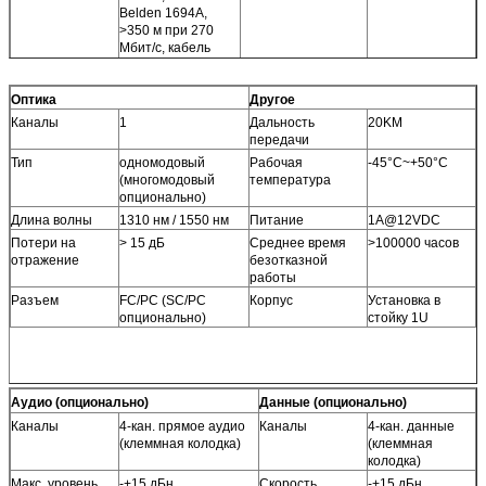
Belden 1694A,
>350 м при 270
Мбит/с, кабель
Belden 1694A >100
м при 2970 Мбит/с
Оптика
Другое
Разъем
75Ω BNC
Перерегулирование
10% амплитуды
Каналы
1
Дальность
20KM
передачи
Джиттер:< 0.3UI
Тип
одномодовый
Рабочая
-45°C~+50°C
(многомодовый
температура
опционально)
Длина волны
1310 нм / 1550 нм
Питание
1A@12VDC
Потери на
> 15 дБ
Среднее время
>100000 часов
отражение
безотказной
работы
Разъем
FC/PC (SC/PC
Корпус
Установка в
опционально)
стойку 1U
Аудио (опционально)
Данные (опционально)
Каналы
4-кан. прямое аудио
Каналы
4-кан. данные
(клеммная колодка)
(клеммная
колодка)
Макс. уровень
-+15 дБн
Скорость
-+15 дБн