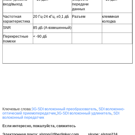
вход/выход
передачи
данных
Частотная
20 Гц-24 кГц, ±0,1 дБ
Разъем
клеммная
характеристика
колодка
SNR
85 дБ (A-взвешенный)
Перекрестные
< -90 дБ
помехи
Ключевые слова:
3G-SDI волоконный преобразователь
,
SDI волоконно-
оптический приемопередатчик
,
3G-SDI волоконный удлинитель
,
SDI
волоконный передатчик
Если интересно, пожалуйста, свяжитесь
Электронная почта: alston@fiberlinker.com skype: alston224