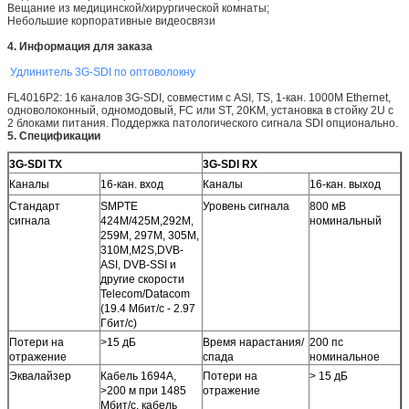
Вещание из медицинской/хирургической комнаты;
Небольшие корпоративные видеосвязи
4. Информация для заказа
Удлинитель 3G-SDI по оптоволокну
FL4016P2: 16 каналов 3G-SDI, совместим с ASI, TS, 1-кан. 1000M Ethernet,
одноволоконный, одномодовый, FC или ST, 20KM, установка в стойку 2U с
2 блоками питания. Поддержка патологического сигнала SDI опционально.
5. Спецификации
3G-SDI TX
3G-SDI RX
Каналы
16-кан. вход
Каналы
16-кан. выход
Стандарт
SMPTE
Уровень сигнала
800 мВ
сигнала
424M/425M,292M,
номинальный
259M, 297M, 305M,
310M,M2S,DVB-
ASI, DVB-SSI и
другие скорости
Telecom/Datacom
(19.4 Мбит/с - 2.97
Гбит/с)
Потери на
>15 дБ
Время нарастания/
200 пс
отражение
спада
номинальное
Эквалайзер
Кабель 1694A,
Потери на
> 15 дБ
>200 м при 1485
отражение
Мбит/с, кабель