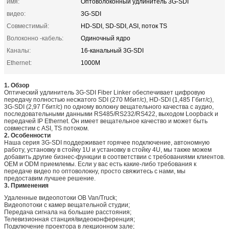
имя:
Оптоволоконный удлинитель 3G-SDI
видео:
3G-SDI
Совместимый:
HD-SDI, SD-SDI, ASI, поток TS
Волоконно -кабель:
Одиночный ядро
Каналы:
16-канальный 3G-SDI
Ethernet:
1000М
1. Обзор
Оптический удлинитель 3G-SDI Fiber Linker обеспечивает цифровую
передачу полностью несжатого SDI (270 Мбит/с), HD-SDI (1,485 Гбит/с),
3G-SDI (2,97 Гбит/с) по одному волокну вещательного качества с аудио,
последовательными данными RS485/RS232/RS422, выходом Loopback и
передачей IP Ethernet. Он имеет вещательное качество и может быть
совместим с ASI, TS потоком.
2. Особенности
Наша серия 3G-SDI поддерживает горячее подключение, автономную
работу, установку в стойку 1U и установку в стойку 4U, мы также можем
добавить другие бизнес-функции в соответствии с требованиями клиентов.
OEM и ODM приемлемы. Если у вас есть какие-либо требования к
передаче видео по оптоволокну, просто свяжитесь с нами, мы
предоставим лучшее решение.
3. Применения
Удаленные видеопотоки OB Van/Truck;
Видеопотоки с камер вещательной студии;
Передача сигнала на большие расстояния;
Телевизионная станция/видеоконференция;
Подключение проектора в лекционном зале;